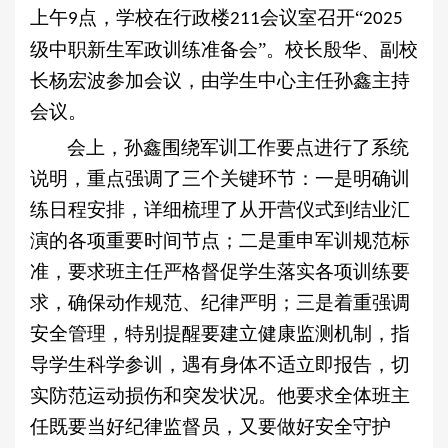
上午
点
，学校在行政楼
会议室召开“
9
211
2025
级中职新生军政训练准备会”。
校长殷华、
副校
长杨宏波参加会议，由学生中心主任孙鑫主持
会议。
会上，孙鑫围绕军训工作要点进行了系统
说明，重点强调了三个关键环节：一是明确训
练日程安排，详细梳理了从开营仪式到结业汇
演的各项重要时间节点；二是重申军训规范标
准，要求班主任严格督促学生落实各项训练要
求，确保动作规范、纪律严明；三是着重强调
安全管理，特别提醒要建立健康监测机制，指
导学生科学参训，遇有身体不适立即报告，切
实防范运动损伤和突发状况。
他
要求全体班主
任既要当好纪律监督员，又要做好安全守护