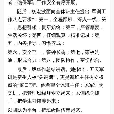
者，确保军训工作安全有序开展。
随后，杨宏波面向全体班主任提出
“军训工
作八点要求”
：第一，
全程跟班，深入一线
；第
二，
思想引领，贯穿始终
；第三，
严管厚爱，
生活关怀
；第四，
仔细观察，精准记录
；第
五，
内务指导，习惯养成
；
第六，
安全至上，警钟长鸣
；第七，
家校沟
通，形成合力
；第八，
团队协作，密切配合
。
最后，殷华作总结讲话。
她
指出，五天军
训是新生入校
“关键期”，更是新班主任树立权
威的“窗口期”。他希望全体班主任：以军训为
契机
，
把
管理
班级规矩立起来；以训练为抓
手，把学生习惯养起来；
以团队为平台，把班级队伍带起来。