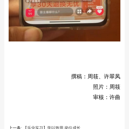
撰稿：周筱、许翠凤
照片：周筱
审核：许曲
上一条:
【乐业实习】学以致用 岗位成长