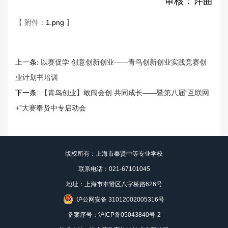
审核：许曲
【 附件：
1.png
】
上一条:
以赛促学 创意创新创业——青鸟创新创业实践竞赛创
业计划书培训
下一条:
【青鸟创业】敢闯会创 共同成长——暨第八届“互联网
+”大赛奉贤中专启动会
版权所有：上海市奉贤中等专业学校
联系电话：021-67101045
地址：上海市奉贤区八字桥路626号
沪公网安备 31012002005316号
备案序号：
沪ICP备05043840号-2